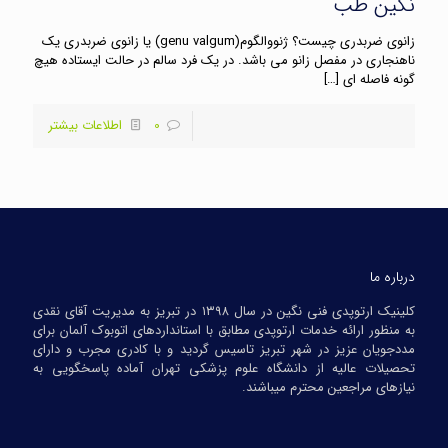
نگین طب
زانوی ضربدری چیست؟ ژنووالگوم(genu valgum) یا زانوی ضربدری یک
ناهنجاری در مفصل زانو می باشد. در یک فرد سالم در حالت ایستاده هیچ
گونه فاصله ای
[…]
0
اطلاعات بیشتر
درباره ما
کلینیک ارتوپدی فنی نگین در سال ۱۳۹۸ در تبریز به مدیریت آقای نقدی
به منظور ارائه خدمات ارتوپدی مطابق با استانداردهای اتوبوک آلمان برای
مددجویان عزیز در شهر تبریز تاسیس گردید و با کادری مجرب و دارای
تحصیلات عالیه از دانشگاه علوم پزشکی تهران آماده پاسخگویی به
نیازهای مراجعین محترم میباشند.