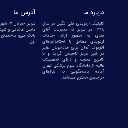
درباره ما
آدرس ما
کلینیک ارتوپدی فنی نگین در سال
تبریز، خیا
۱۳۹۸ در تبریز به مدیریت آقای
مابین طالقانی و شهنا
نقدی به منظور ارائه خدمات
بانک ملی، ساختمان 
ارتوپدی مطابق با استانداردهای
اول
اتوبوک آلمان برای مددجویان عزیز
در شهر تبریز تاسیس گردید و با
کادری مجرب و دارای تحصیلات
عالیه از دانشگاه علوم پزشکی تهران
آماده پاسخگویی به نیازهای
مراجعین محترم میباشند.