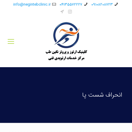
info@negintebclinic.ir
۰۴۱۳۵۵۷۲۲۲۷
۰۹۱۰۸۲۰۸۷۲۳
انحراف شست پا