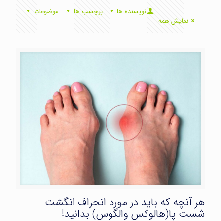
نویسنده ها
برچسب ها
موضوعات
نمایش همه
هر آنچه که باید در مورد انحراف انگشت
شست پا(هالوکس والگوس) بدانید!