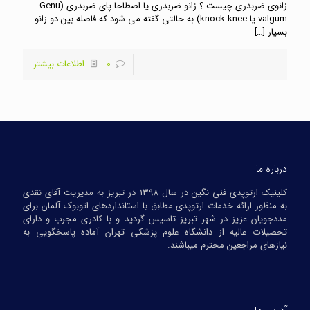
زانوی ضربدری چیست ؟ زانو ضربدری یا اصطاحا پای ضربدری (Genu
valgum یا knock knee) به حالتی گفته می شود که فاصله بین دو زانو
بسیار
[…]
0
اطلاعات بیشتر
درباره ما
کلینیک ارتوپدی فنی نگین در سال ۱۳۹۸ در تبریز به مدیریت آقای نقدی
به منظور ارائه خدمات ارتوپدی مطابق با استانداردهای اتوبوک آلمان برای
مددجویان عزیز در شهر تبریز تاسیس گردید و با کادری مجرب و دارای
تحصیلات عالیه از دانشگاه علوم پزشکی تهران آماده پاسخگویی به
نیازهای مراجعین محترم میباشند.
آدرس ما