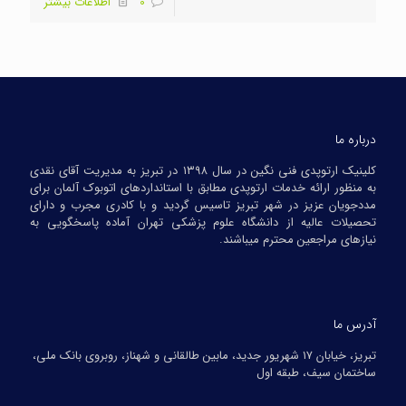
0
اطلاعات بیشتر
درباره ما
کلینیک ارتوپدی فنی نگین در سال ۱۳۹۸ در تبریز به مدیریت آقای نقدی
به منظور ارائه خدمات ارتوپدی مطابق با استانداردهای اتوبوک آلمان برای
مددجویان عزیز در شهر تبریز تاسیس گردید و با کادری مجرب و دارای
تحصیلات عالیه از دانشگاه علوم پزشکی تهران آماده پاسخگویی به
نیازهای مراجعین محترم میباشند.
آدرس ما
تبریز، خیابان ۱۷ شهریور جدید، مابین طالقانی و شهناز، روبروی بانک ملی،
ساختمان سیف، طبقه اول