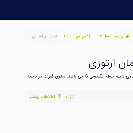
برچسب ها
موضوعات
فیلتر بر اساس :
ان ارتوزی
انحنای ستون فقرات شکل انحناهای ستون فقرات از نمای کناری شبیه حرف انگلیسی S می باشد. ستون فقرات در ناحیه
0
اطلاعات بیشتر