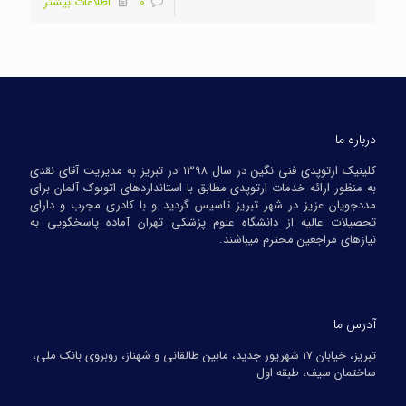
0
اطلاعات بیشتر
درباره ما
کلینیک ارتوپدی فنی نگین در سال ۱۳۹۸ در تبریز به مدیریت آقای نقدی
به منظور ارائه خدمات ارتوپدی مطابق با استانداردهای اتوبوک آلمان برای
مددجویان عزیز در شهر تبریز تاسیس گردید و با کادری مجرب و دارای
تحصیلات عالیه از دانشگاه علوم پزشکی تهران آماده پاسخگویی به
نیازهای مراجعین محترم میباشند.
آدرس ما
تبریز، خیابان ۱۷ شهریور جدید، مابین طالقانی و شهناز، روبروی بانک ملی،
ساختمان سیف، طبقه اول