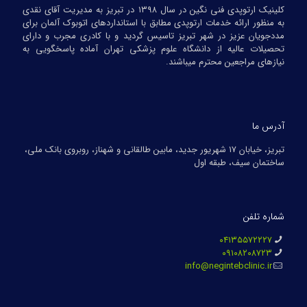
کلینیک ارتوپدی فنی نگین در سال ۱۳۹۸ در تبریز به مدیریت آقای نقدی
به منظور ارائه خدمات ارتوپدی مطابق با استانداردهای اتوبوک آلمان برای
مددجویان عزیز در شهر تبریز تاسیس گردید و با کادری مجرب و دارای
تحصیلات عالیه از دانشگاه علوم پزشکی تهران آماده پاسخگویی به
نیازهای مراجعین محترم میباشند.
آدرس ما
تبریز، خیابان ۱۷ شهریور جدید، مابین طالقانی و شهناز، روبروی بانک ملی،
ساختمان سیف، طبقه اول
شماره تلفن
۰۴۱۳۵۵۷۲۲۲۷
۰۹۱۰۸۲۰۸۷۲۳
info@negintebclinic.ir