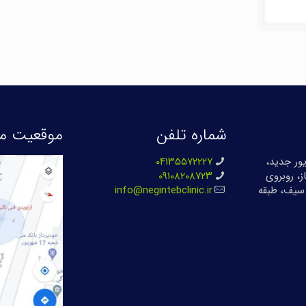
شماره تلفن
موقعیت ما
بان ۱۷ شهریور جدید،
۰۴۱۳۵۵۷۲۲۲۷
ز، روبروی
۰۹۱۰۸۲۰۸۷۲۳
سیف، طبقه
info@negintebclinic.ir