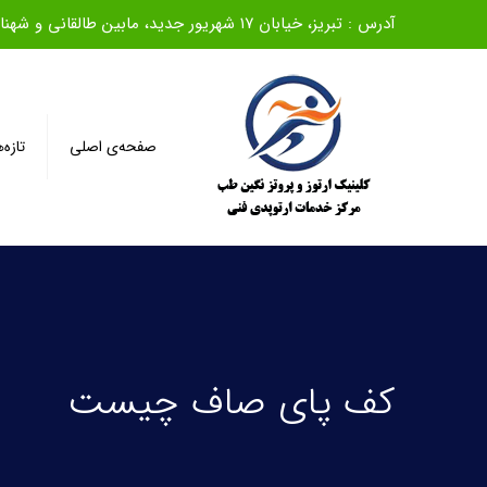
آدرس : تبریز، خیابان ۱۷ شهریور جدید، مابین طالقانی و شهناز، روبروی بانک ملی، ساختمان سیف، طبقه اول
صفحه‌ی اصلی
تازه‌
کف پای صاف چیست