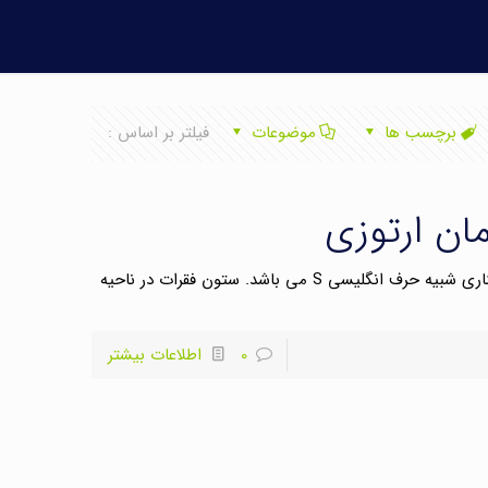
برچسب ها
موضوعات
فیلتر بر اساس :
ان ارتوزی
انحنای ستون فقرات شکل انحناهای ستون فقرات از نمای کناری شبیه حرف انگلیسی S می باشد. ستون فقرات در ناحیه
0
اطلاعات بیشتر