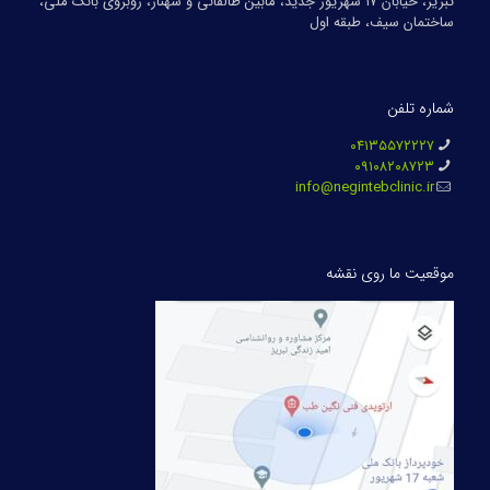
تبریز، خیابان ۱۷ شهریور جدید، مابین طالقانی و شهناز، روبروی بانک ملی،
ساختمان سیف، طبقه اول
شماره تلفن
۰۴۱۳۵۵۷۲۲۲۷
۰۹۱۰۸۲۰۸۷۲۳
info@negintebclinic.ir
موقعیت ما روی نقشه