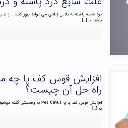
علت شایع درد پاشنه و د
درد ناحیه پاشنه به دلایل زیادی می تواند بروز کنـد . از 
پاشنه تا
[…]
افزایش قوس کف پا چه مشک
راه حل آن چیست؟
افزایش قوس کف پا یا Pes Cavus
به
[…]